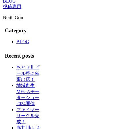
BLOG
投稿専用
North Grin
Category
BLOG
Recent posts
ちとせ川ビ
ール祭に催
事出店！
地域創生
MEGAモー
ターショー
2024開催
ファイヤー
サークル完
成！
赤井川cielキ