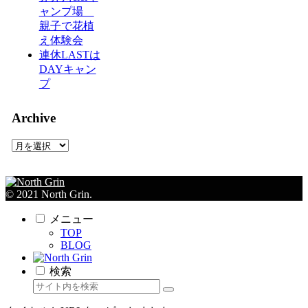
ャンプ場
親子で花植
え体験会
連休LASTは
DAYキャン
プ
Archive
Archive
© 2021 North Grin.
メニュー
TOP
BLOG
検索